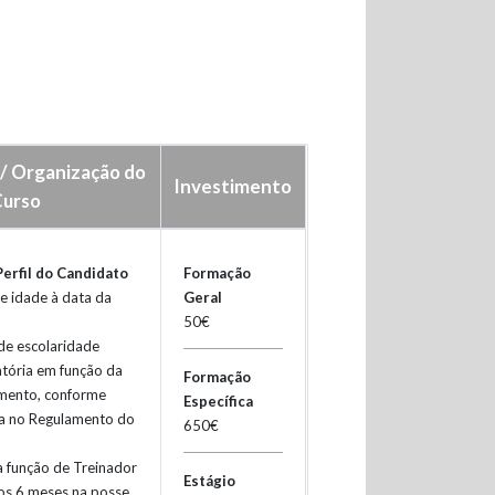
/ Organização do
Investimento
Curso
Perfil do Candidato
Formação
e idade à data da
Geral
50€
de escolaridade
tória em função da
Formação
imento, conforme
Específica
da no Regulamento do
650€
a função de Treinador
Estágio
os 6 meses na posse