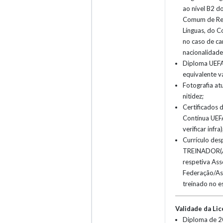
ao nível B2 
Comum de Ref
Línguas, do C
no caso de c
nacionalidade
Diploma UEFA 
equivalente vá
Fotografia atu
nitidez;
Certificados
Contínua UEFA
verificar infra)
Currículo des
TREINADOR(A)
respetiva Ass
Federação/As
treinado no e
Validade da Li
Diploma de 2