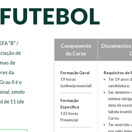
 FUTEBOL
FA “B” /
Componente
Documentos 
ociação de
do Curso
rmas de
res da
Formação Geral
Requisitos do 
19 horas
Ter 19 anos d
rau II é o
(online/presencial)
candidatura;
ional, sendo
Ser detentor 
mínima obriga
Formação
ol de 11 (de
data de nasc
Específica
tabela inseri
132 horas
Curso;
Presencial
Ter exercido 
por pelo men