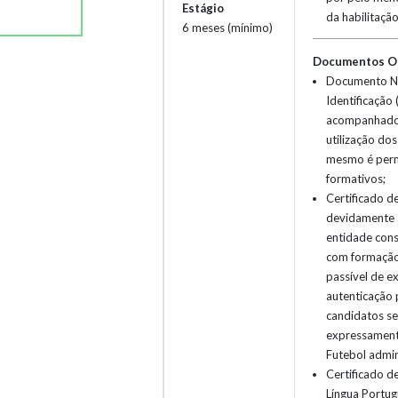
Estágio
da habilitação
6 meses (mínimo)
Documentos Ob
Documento Na
Identificação 
acompanhado 
utilização do
mesmo é permi
formativos;
Certificado de
devidamente 
entidade cons
com formação
passível de e
autenticação 
candidatos se
expressament
Futebol admin
Certificado de
Língua Portu