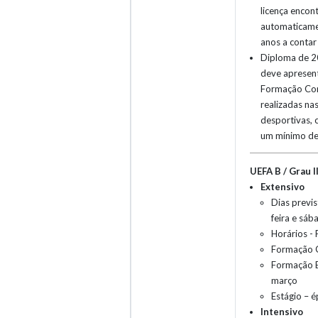
licença encon
automaticame
anos a contar
Diploma de 20
deve apresent
Formação Co
realizadas na
desportivas, 
um mínimo de
UEFA B / Grau I
Extensivo
Dias previst
feira e sáb
Horários -
Formação G
Formação E
março
Estágio – 
Intensivo