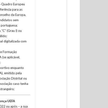
do Quadro Europeu
erência para as
onselho da Europa,
andidatos sem
 portuguesa;
“C” (Grau I) ou
lido;
al digitalizada com
 de Formação
 (se aplicável,
;
portivo enquanto
, emitido pela
ociação Distrital ou
sociação caso tenha
strangeiro;
cença UEFA
022 ou após – a sua