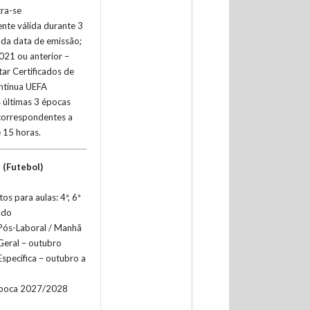
tra-se
nte válida durante 3
 da data de emissão;
21 ou anterior –
ar Certificados de
ntínua UEFA
s últimas 3 épocas
correspondentes a
 15 horas.
I (Futebol)
os para aulas: 4ª, 6ª
ado
 Pós-Laboral / Manhã
eral – outubro
specífica – outubro a
época 2027/2028