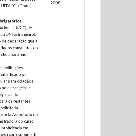
200€
 UEFA “C” (Grau I).
rigatórios
cional (BI/CC) de
(ou DNI estrangeiro),
de declaração que a
s dados constantes do
tida para fins
 habilitações,
autenticado por
ular para cidadãos
 no estrangeiro e
xigência de
para os restantes
 solicitada
e pela Associação de
istradora do curso;
 proficiência em
guesa correspondente