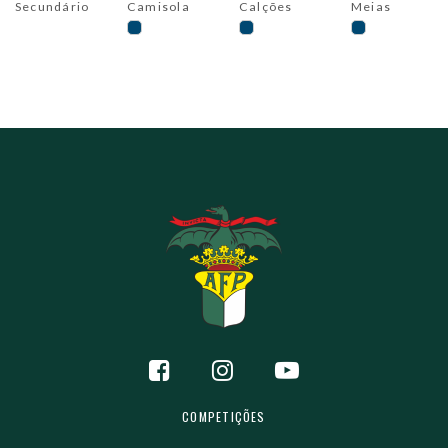
Secundário
Camisola
Calções
Meias
COMPETIÇÕES