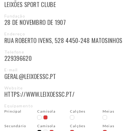
LEIXÕES SPORT CLUBE
Fundação
28 DE NOVEMBRO DE 1907
Endereço
RUA ROBERTO IVENS, 528 4450-248 MATOSINHOS
Telefone
229396620
E-mail
GERAL@LEIXOESSC.PT
Website
HTTPS://WWW.LEIXOESSC.PT/
Equipamento
Principal
Camisola
Calções
Meias
Secundário
Camisola
Calções
Meias