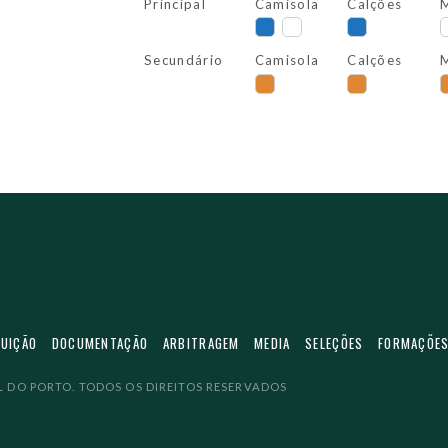
Principal
Camisola
Calções
M
Secundário
Camisola
Calções
M
TUIÇÃO
DOCUMENTAÇÃO
ARBITRAGEM
MEDIA
SELEÇÕES
FORMAÇÕE
 DO PORTO. TODOS OS DIREITOS RESERVADOS