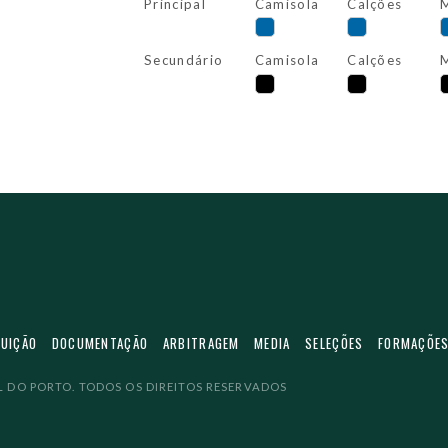
Principal
Camisola
Calções
M
Secundário
Camisola
Calções
M
TUIÇÃO
DOCUMENTAÇÃO
ARBITRAGEM
MEDIA
SELEÇÕES
FORMAÇÕE
 DO PORTO. TODOS OS DIREITOS RESERVADOS