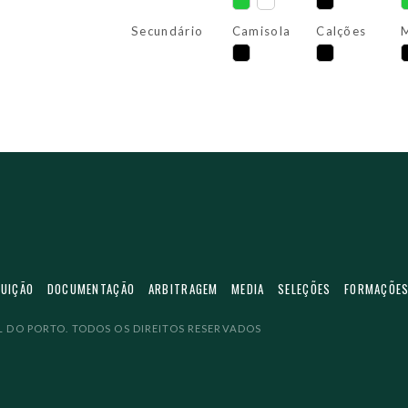
Secundário
Camisola
Calções
M
TUIÇÃO
DOCUMENTAÇÃO
ARBITRAGEM
MEDIA
SELEÇÕES
FORMAÇÕE
 DO PORTO. TODOS OS DIREITOS RESERVADOS