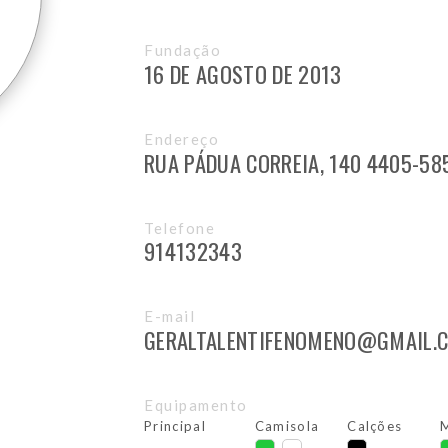
Fundação
16 DE AGOSTO DE 2013
Endereço
RUA PÁDUA CORREIA, 140 4405-585
Telefone
914132343
E-mail
GERALTALENTIFENOMENO@GMAIL.
Equipamento
Principal
Camisola
Calções
M