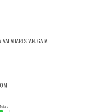
 VALADARES V.N. GAIA
COM
eias