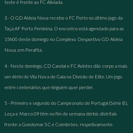
teste é frente ao FC Aliviada.
3 - O GD Aldeia Nova recebe o FC Porto no último jogo da
Taça AF Porto Feminina. O encontro está agendado para as
15h00 deste domingo no Complexo Desportivo GD Aldeia
Nova, em Perafita.
4 - Neste domingo, CD Candal e FC Avintes dão corpo a mais
um dérbi de Vila Nova de Gaia na Divisão de Elite. Um jogo
entre centenários que ninguém quer perder.
5 -
Primeiro
e
segundo
do
Campeonato de Portugal (Série B)
,
Leça
e
Marco 09
têm no fim de semana dérbis distritais
frente a
Gondomar SC
e
Coimbrões
, respetivamente.