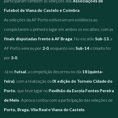
participaram também as seleções das
Associações de
Futebol de Viana do Castelo e Coimbra
.
As seleções da AF Porto estiveram em evidência ao
conquistarem o primeiro lugar em ambos os escalões, com as
finais disputadas frente à AF Braga
. No escalão
Sub-13
, a
AF Porto venceu por
2-0
, enquanto nos
Sub-14
o triunfo foi
por
3-0
.
Já no
futsal
, a competição decorreu no dia
18 (quinta-
feira)
, com a realização da
IX edição do Torneio Cidade do
Porto
, que teve lugar no
Pavilhão da Escola Fontes Pereira
de Melo
. A prova contou com a participação das seleções de
Porto, Braga, Vila Real e Viana do Castelo
.