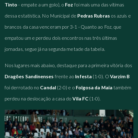
Tinto
- empate a um golo), o
Foz
foi mais uma das vítimas
dessa estatística. No Municipal de
Pedras Rubras
os azuis e
brancos da casa venceram por 3-1 - Quanto ao Foz, que
empatou um e perdeu dois encontros nas três últimas
jornadas, segue já na segunda metade da tabela.
Nos lugares mais abaixo, destaque para a primeira vitória dos
Dragões Sandinenses
frente ao
Infesta
(1-0). O
Varzim B
foi derrotado no
Candal
(2-0) e o
Folgosa da Maia
também
perdeu na deslocação a casa do
Vila FC
(1-0).