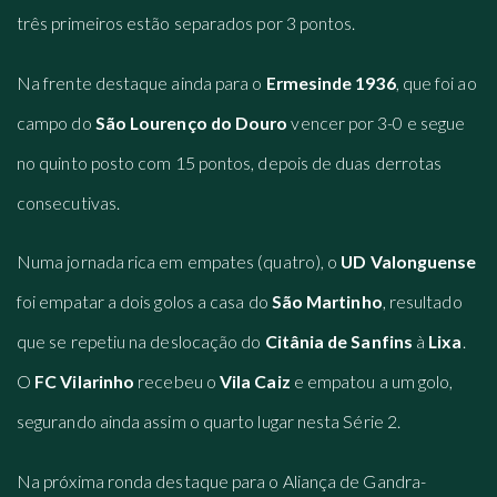
três primeiros estão separados por 3 pontos.
Na frente destaque ainda para o
Ermesinde 1936
, que foi ao
campo do
São Lourenço do Douro
vencer por 3-0 e segue
no quinto posto com 15 pontos, depois de duas derrotas
consecutivas.
Numa jornada rica em empates (quatro), o
UD
Valonguense
foi empatar a dois golos a casa do
São Martinho
, resultado
que se repetiu na deslocação do
Citânia de Sanfins
à
Lixa
.
O
FC Vilarinho
recebeu o
Vila Caiz
e empatou a um golo,
segurando ainda assim o quarto lugar nesta Série 2.
Na próxima ronda destaque para o Aliança de Gandra-