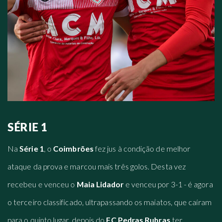
SÉRIE 1
Na
Série 1
, o
Coimbrões
fez jus à condição de melhor
ataque da prova e marcou mais três golos. Desta vez
recebeu e venceu o
Maia Lidador
e venceu por 3-1 - é agora
o terceiro classificado, ultrapassando os maiatos, que caíram
para o quinto lugar, depois do
FC Pedras Rubras
ter