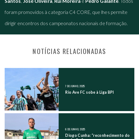
Santos
,
José Oliveira
,
Rui Moreira
e
Pedro Galante
. Todos
foram promovidos à categoria C4 CORE, que lhes permite
dirigir encontros dos campeonatos nacionais de formação.
NOTÍCIAS RELACIONADAS
NAVEGAÇÃO NOS POSTS
7 DE JUNHO, 2025
Rio Ave FC sobe à Liga BPI
6 DE JUNHO, 2025
Diogo Cunha: “reconhecimento do