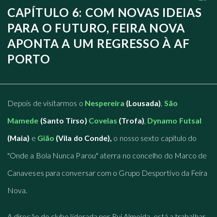
CAPÍTULO 6: COM NOVAS IDEIAS
PARA O FUTURO, FEIRA NOVA
APONTA A UM REGRESSO À AF
PORTO
Depois de visitarmos o
Nespereira
(Lousada)
,
São
Mamede
(Santo Tirso)
Covelas
(Trofa)
,
Dynamo Futsal
(Maia)
e
Gião
(Vila do Conde),
o nosso sexto capítulo do
"Onde a Bola Nunca Parou" aterra no concelho do Marco de
Canaveses para conversar com o Grupo Desportivo da Feira
Nova.
A direção do clube liderada por Rui Almeida, está a trabalhar