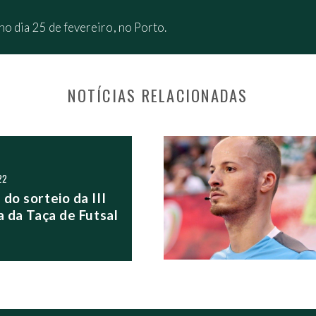
no dia 25 de fevereiro, no Porto.
NOTÍCIAS RELACIONADAS
S POSTS
22
do sorteio da III
a da Taça de Futsal