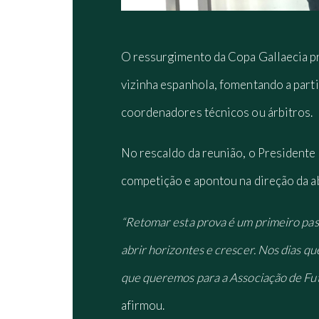
O ressurgimento da Copa Gallaecia pr
vizinha espanhola, fomentando a parti
coordenadores técnicos ou árbitros.
No rescaldo da reunião, o Presidente
competição e apontou na direção da a
“Retomar esta prova é um primeiro pass
abrir horizontes e crescer. Nos dias q
que queremos para a Associação de Fute
afirmou.