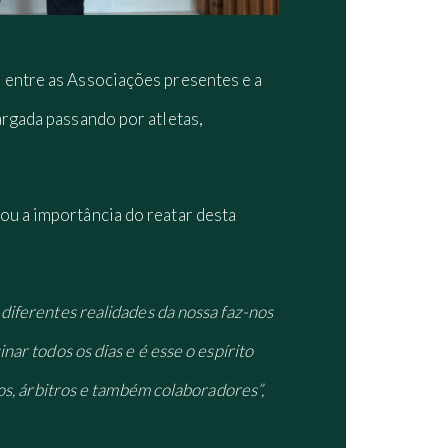
 entre as Associações presentes e a
argada passando por atletas,
ou a importância do reatar desta
diferentes realidades da nossa faz-nos
ar todos os dias e é esse o espírito
os, árbitros e também colaboradores”,