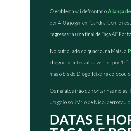
O emblema vai defrontar o
Aliança d
por 4-0 a jogar em Gandra. Com o resul
regressar a uma final de Taça AF Por
No outro lado do quadro, na Maia, o
P
chegou ao intervalo a vencer por 1-0
mas o bis de Diogo Teixeira colocou o
Os maiatos irão defrontar nas meias-f
um golo solitário de Nico, derrotou 
DATAS E HO