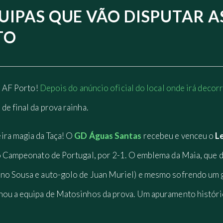
UIPAS QUE VÃO DISPUTAR A
TO
a AF Porto!
Depois do anúncio oficial do local onde irá decorre
de final da prova rainha.
ira magia da Taça! O
GD Águas Santas
recebeu e venceu o
L
o Campeonato de Portugal, por 2-1. O emblema da Maia, que di
no Sousa e auto-golo de Juan Muriel) e mesmo sofrendo um g
nou a equipa de Matosinhos da prova. Um apuramento históric