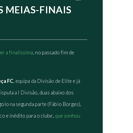
S MEIAS-FINAIS
r a finalíssima,
no passado fim de
eça FC
, equipa da Divisão de Elite e já
sputa a I Divisão, duas abaixo dos
olo na segunda parte (Fábio Borges),
o e inédito para o clube,
que sonhou