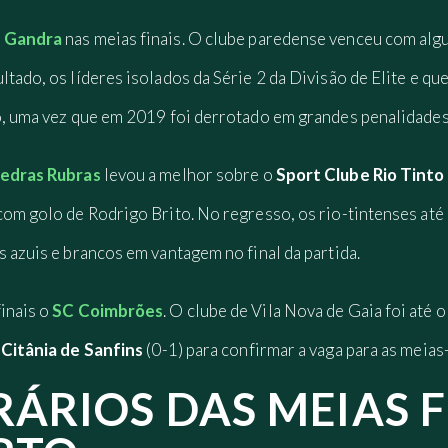
e Gandra
nas meias finais. O clube paredense venceu com alg
tado, os líderes isolados da Série 2 da Divisão de Elite e que
to, uma vez que em 2019 foi derrotado em grandes penalidades
edras Rubras
levou a melhor sobre o
Sport Clube Rio Tinto
 com golo de Rodrigo Brito. No regresso, os rio-tintenses at
s azuis e brancos em vantagem no final da partida.
inais o
SC Coimbrões
. O clube de Vila Nova de Gaia foi até 
o
Citânia de Sanfins
(0-1) para confirmar a vaga para as meias-
RÁRIOS DAS MEIAS F