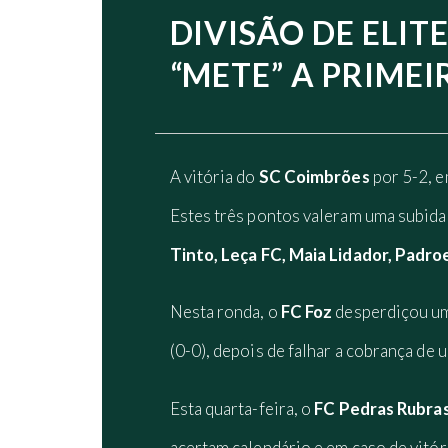
DIVISÃO DE ELIT
“METE” A PRIMEI
A vitória do
SC Coimbrões
por 5-2, 
Estes três pontos valeram uma subida
Tinto, Leça FC, Maia Lidador, Padro
Nesta ronda, o
FC Foz
desperdiçou um
(0-0), depois de falhar a cobrança de 
Esta quarta-feira, o
FC Pedras Rubra
acertam calendário e em caso de vitóri