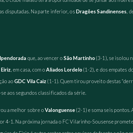
s disputadas. Na parte inferior, os
Dragões Sandinenses
, 
lpendorada
que, ao vencer o
São Martinho
(3-1), se isolou 
Eiriz
, em casa, com o
Aliados Lordelo
(1-2), e dos empates d
ção ao
GDC
Vila Caiz
(1-1). Quem tirou proveito destas “der
-se aos segundos classificados da série.
vou a melhor sobre o
Valonguense
(2-1) e soma seis pontos. 
or 4-1. Na próxima jornada o FC Vilarinho-Sousense promete