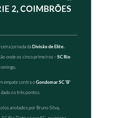
IE 2, COIMBRÕES
rceira jornada da
Divisão de Elite.
ção onde os cinco primeiros –
SC Rio
domingo.
um empate contra o
Gondomar SC 'B'
a dado os três pontos.
olos anotados por Bruno Silva,
, SC Rio Tinto e Leça FC, os únicos