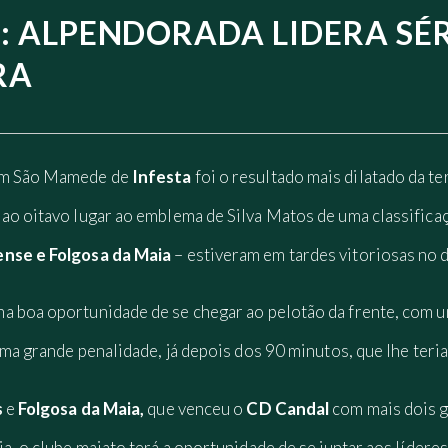
E: ALPENDORADA LIDERA SÉR
RA
em São Mamede de
Infesta
foi o resultado mais dilatado da te
 ao oitavo lugar ao emblema de Silva Matos de uma classifica
ense e Folgosa da Maia
– estiveram em tardes vitoriosas no 
a boa oportunidade de se chegar ao pelotão da frente, com 
uma grande penalidade, já depois dos 90 minutos, que lhe teri
s
e
Folgosa da Maia,
que venceu o
CD Candal
com mais dois g
a, o clube maiato terá a oportunidade de se juntar aos líderes