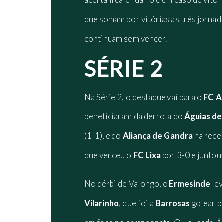
que somam por vitórias as três jornada
continuam sem vencer.
SÉRIE 2
Na Série 2, o destaque vai para o
FC A
beneficiaram da derrota do
Águias de 
(1-1), e do
Aliança de Gandra
na rece
que venceu o
FC Lixa
por 3-0 e juntou
No dérbi de Valongo, o
Ermesinde
le
Vilarinho
, que foi a
Barrosas
golear p