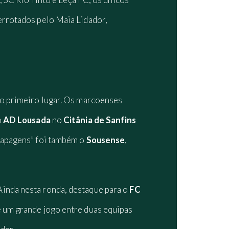
derrotados pelo Maia Lidador,
no primeiro lugar. Os marcoenses
o
AD Lousada
no
Citânia de Sanfins
rapagens” foi também o
Sousense
,
Ainda nesta ronda, destaque para o
FC
 um grande jogo entre duas equipas