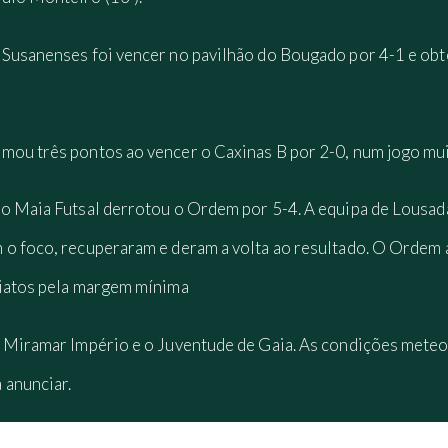
Susanenses foi vencer no pavilhão do Bougado por 4-1 e obte
ou três pontos ao vencer o Caxinas B por 2-0, num jogo muit
 o Maia Futsal derrotou o Ordem por 5-4. A equipa de Lousa
 o foco, recuperaram e deram a volta ao resultado. O Ordem
aiatos pela margem mínima
o Miramar Império e o Juventude de Gaia. As condições mete
 anunciar.