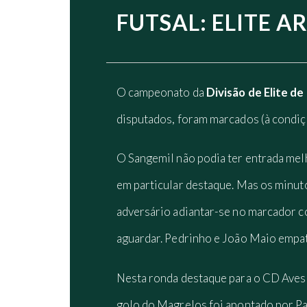
FUTSAL: ELITE 
O campeonato da
Divisão de Elite de
disputados, foram marcados (à condi
O Sangemil não podia ter entrada mel
em particular destaque. Mas os minuto
adversário adiantar-se no marcador com
aguardar. Pedrinho e João Maio empat
Nesta ronda destaque para o CD Aves 
golo do Magrelos foi apontado por Pa