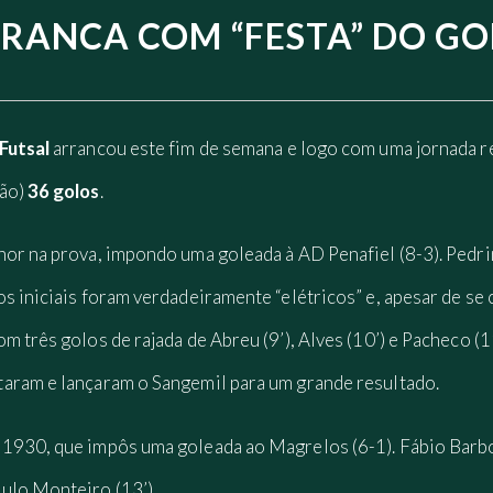
ARRANCA COM “FESTA” DO G
 Futsal
arrancou este fim de semana e logo com uma jornada re
ção)
36 golos
.
hor na prova, impondo uma goleada à AD Penafiel (8-3). Pedr
s iniciais foram verdadeiramente “elétricos” e, apesar de se
 três golos de rajada de Abreu (9’), Alves (10’) e Pacheco (11
aram e lançaram o Sangemil para um grande resultado.
1930, que impôs uma goleada ao Magrelos (6-1). Fábio Barb
ulo Monteiro (13’).