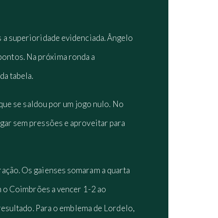
s a superioridade evidenciada. Ângelo
s pontos. Na próxima ronda a
da tabela.
que se saldou por um jogo nulo. No
gar sem pressões e aproveitar para
ração. Os gaienses somaram a quarta
am o Coimbrões a vencer 1-2 ao
 resultado. Para o emblema de Lordelo,