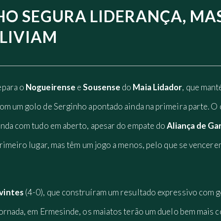
HO SEGURA LIDERANÇA, MA
LIVIAM
epara o
Nogueirense
e
Sousense
do
Maia Lidador
, que mant
com um golo de Serginho apontado ainda na primeira parte. O
inda com tudo em aberto, apesar do empate do
Aliança de Ga
primeiro lugar, mas têm um jogo a menos, pelo que se vencer
vintes
(4-0), que construíram um resultado expressivo com g
jornada, em Ermesinde, os maiatos terão um duelo bem mais 