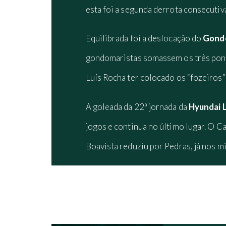
esta foi a segunda derrota consecutiv
Equilibrada foi a deslocação do
Gond
gondomaristas somassem os três pon
Luís Rocha ter colocado os “fozeiros” 
A goleada da 22ª jornada da
Hyundai L
jogos e continua no último lugar. O 
Boavista reduziu por Pedras, já nos mi