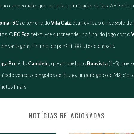
a no campeonato, que se junta à eliminação da Taça AF Porto 
omar SC
ao terreno do
Vila Caiz
. Stanley fez o único golo do
tos. O
FC Foz
deixou-se surpreender no final do jogo com o
V
em vantagem, Fininho, de penálti (88’), fez o empate.
iga Pro
é do
Canidelo
, que atropelou o
Boavista
(1-5), que 
Canidelo venceu com golos de Bruno, um autogolo de Márcio, d
nutos finais.
NOTÍCIAS RELACIONADAS