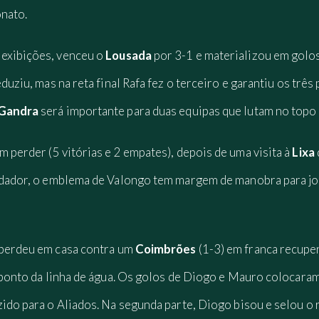
onato.
 exibições, venceu o
Lousada
por 3-1 e materializou em golo
eduziu, mas na reta final Rafa fez o terceiro e garantiu os trê
 Gandra
será importante para duas equipas que lutam no topo 
m perder (5 vitórias e 2 empates), depois de uma visita à
Lixa
Lidador, o emblema de Valongo tem margem de manobra para jo
perdeu em casa contra um
Coimbrões
(1-3) em franca recupe
m ponto da linha de água. Os golos de Diogo e Mauro colocar
zido para o Aliados. Na segunda parte, Diogo bisou e selou o