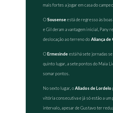
mais fortes a jogar em casa do campe
O
Sousense
está de regresso às boas
e Gil deram a vantagem inicial, Pany r
deslocação ao terreno do
Aliança de
O
Ermesinde
está há sete jornadas se
quinto lugar, a sete pontos do Maia 
somar pontos.
No sexto lugar, o
Aliados de Lordelo
vitória consecutiva e já só estão a u
intervalo, apesar de Gustavo ter redu