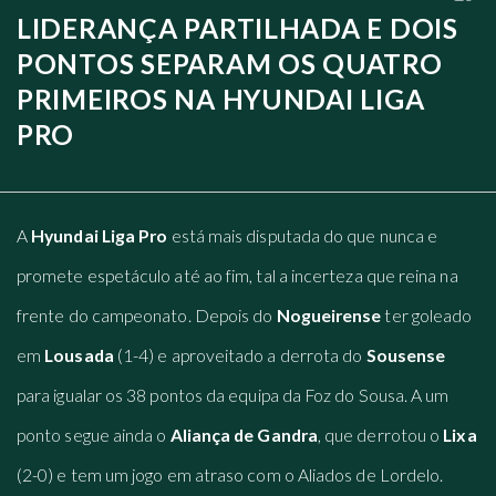
LIDERANÇA PARTILHADA E DOIS
PONTOS SEPARAM OS QUATRO
PRIMEIROS NA HYUNDAI LIGA
PRO
A
Hyundai Liga Pro
está mais disputada do que nunca e
promete espetáculo até ao fim, tal a incerteza que reina na
frente do campeonato. Depois do
Nogueirense
ter goleado
em
Lousada
(1-4) e aproveitado a derrota do
Sousense
para igualar os 38 pontos da equipa da Foz do Sousa. A um
ponto segue ainda o
Aliança de Gandra
, que derrotou o
Lixa
(2-0) e tem um jogo em atraso com o Aliados de Lordelo.