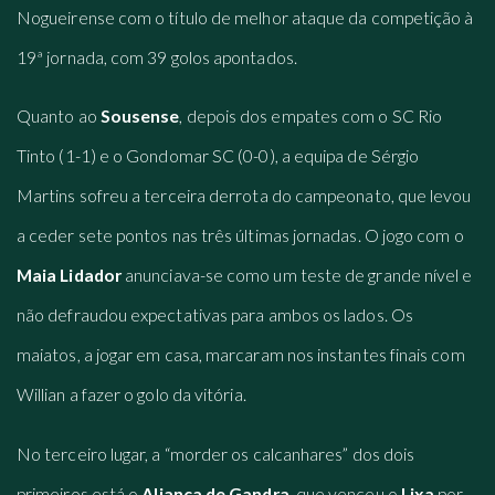
Nogueirense com o título de melhor ataque da competição à
19ª jornada, com 39 golos apontados.
Quanto ao
Sousense
, depois dos empates com o SC Rio
Tinto (1-1) e o Gondomar SC (0-0), a equipa de Sérgio
Martins sofreu a terceira derrota do campeonato, que levou
a ceder sete pontos nas três últimas jornadas. O jogo com o
Maia Lidador
anunciava-se como um teste de grande nível e
não defraudou expectativas para ambos os lados. Os
maiatos, a jogar em casa, marcaram nos instantes finais com
Willian a fazer o golo da vitória.
No terceiro lugar, a “morder os calcanhares” dos dois
primeiros está o
Aliança de Gandra
, que venceu o
Lixa
por