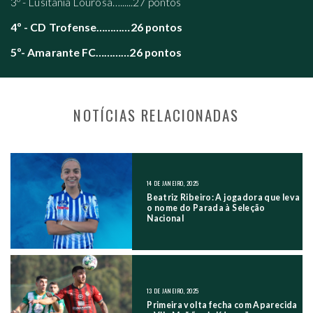
3º - Lusitânia Lourosa…......27 pontos
4º - CD Trofense…………26 pontos
5º- Amarante FC…………26 pontos
NOTÍCIAS RELACIONADAS
NAVEGAÇÃO NOS POSTS
14 DE JANEIRO, 2025
Beatriz Ribeiro: A jogadora que leva
o nome do Parada à Seleção
Nacional
13 DE JANEIRO, 2025
Primeira volta fecha com Aparecida