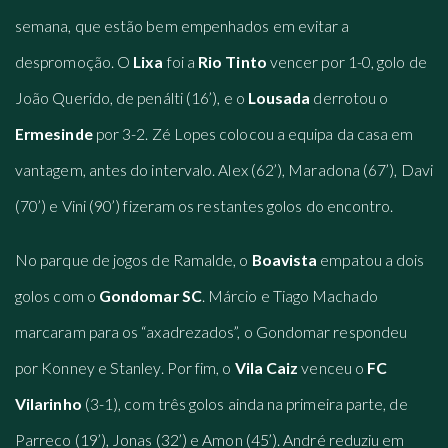
semana, que estão bem empenhados em evitar a
despromoção. O
Lixa
foi a
Rio Tinto
vencer por 1-0, golo de
João Querido, de penálti (16’), e o
Lousada
derrotou o
Ermesinde
por 3-2. Zé Lopes colocou a equipa da casa em
vantagem, antes do intervalo. Alex (62’), Maradona (67’), Davi
(70’) e Vini (90’) fizeram os restantes golos do encontro.
No parque de jogos de Ramalde, o
Boavista
empatou a dois
golos com o
Gondomar SC
. Márcio e Tiago Machado
marcaram para os “axadrezados”, o Gondomar respondeu
por Konney e Stanley. Por fim, o
Vila Caiz
venceu o
FC
Vilarinho
(3-1), com três golos ainda na primeira parte, de
Parreco (19’), Jonas (32’) e Amon (45’). André reduziu em