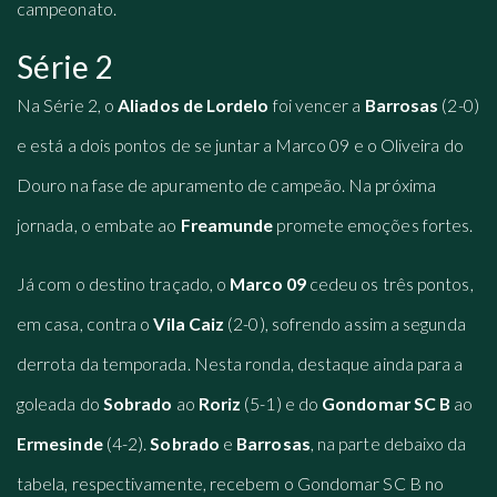
campeonato.
Série 2
Na Série 2, o
Aliados de Lordelo
foi vencer a
Barrosas
(2-0)
e está a dois pontos de se juntar a Marco 09 e o Oliveira do
Douro na fase de apuramento de campeão. Na próxima
jornada, o embate ao
Freamunde
promete emoções fortes.
Já com o destino traçado, o
Marco 09
cedeu os três pontos,
em casa, contra o
Vila Caiz
(2-0), sofrendo assim a segunda
derrota da temporada. Nesta ronda, destaque ainda para a
goleada do
Sobrado
ao
Roriz
(5-1) e do
Gondomar SC B
ao
Ermesinde
(4-2).
Sobrado
e
Barrosas
, na parte debaixo da
tabela, respectivamente, recebem o Gondomar SC B no