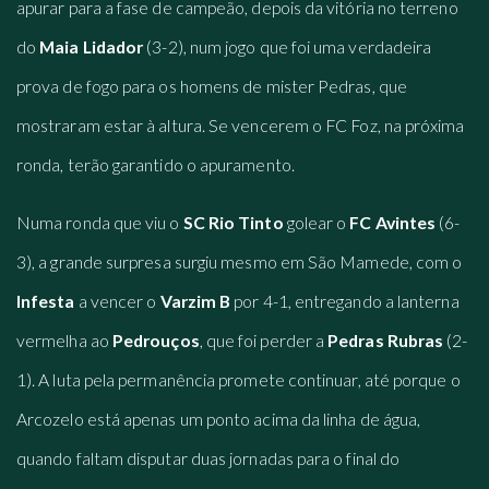
apurar para a fase de campeão, depois da vitória no terreno
do
Maia Lidador
(3-2), num jogo que foi uma verdadeira
prova de fogo para os homens de mister Pedras, que
mostraram estar à altura. Se vencerem o FC Foz, na próxima
ronda, terão garantido o apuramento.
Numa ronda que viu o
SC Rio Tinto
golear o
FC Avintes
(6-
3), a grande surpresa surgiu mesmo em São Mamede, com o
Infesta
a vencer o
Varzim B
por 4-1, entregando a lanterna
vermelha ao
Pedrouços
, que foi perder a
Pedras Rubras
(2-
1). A luta pela permanência promete continuar, até porque o
Arcozelo está apenas um ponto acima da linha de água,
quando faltam disputar duas jornadas para o final do