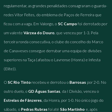
regulamentar, as grandes penalidades consagraram o guarda-
redes Vítor Feltes, do emblema de Paços de Ferreira que
ficou com a vaga. Em Valongo, o
SC Campo
foi derrotado por
um valente
Várzea do Douro
, que venceu por 1-3. Pela
terceira ronda consecutiva, o clube do concelho do Marco
de Canaveses consegue derrubar uma equipa de divisões
superiores na Taça (afastou o Lavrense (Honra) e Infesta
(Elite)).
O
SC Rio Tinto
recebeu e derrotou o
Barrosas
por 2-0. No
outro duelo, o
GD Águas Santas
, da I Divisão, venceu o
Estrelas de Fânzeres
, da Honra, por 1-0. No único jogo do
sábado, o
Pedras Rubras
foi até
São Martinho
e, após