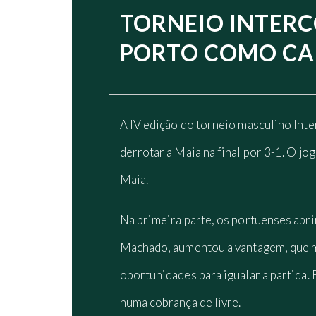
TORNEIO INTER
PORTO COMO C
A IV edição do torneio masculino Inte
derrotar a Maia na final por 3-1. O jo
Maia.
Na primeira parte, os portuenses abr
Machado, aumentou a vantagem, que ma
oportunidades para igualar a partida.
numa cobrança de livre.