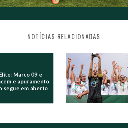
NOTÍCIAS RELACIONADAS
S POSTS
Elite: Marco 09 e
ncem e apuramento
o segue em aberto