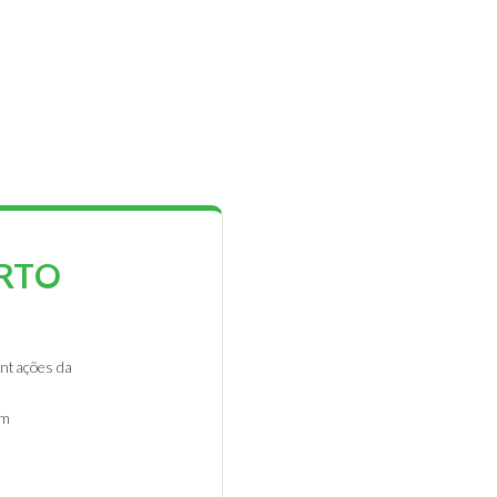
ORTO
entações da
em