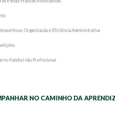
ras e Boas Práticas Associativas
rto
esportivos: Organização e Eficiência Administrativa
petições
l no Futebol não Profissional
PANHAR NO CAMINHO DA APRENDI