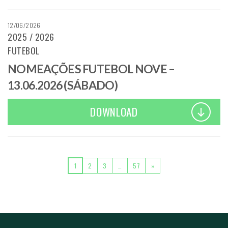
12/06/2026
2025 / 2026
FUTEBOL
NOMEAÇÕES FUTEBOL NOVE –
13.06.2026 (SÁBADO)
DOWNLOAD
POSTS NAVIGATION
1
2
3
…
57
»