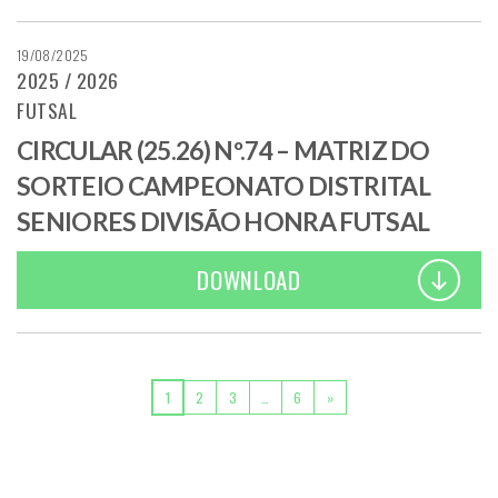
19/08/2025
2025 / 2026
FUTSAL
CIRCULAR (25.26) Nº.74 – MATRIZ DO
SORTEIO CAMPEONATO DISTRITAL
SENIORES DIVISÃO HONRA FUTSAL
DOWNLOAD
POSTS NAVIGATION
1
2
3
…
6
»