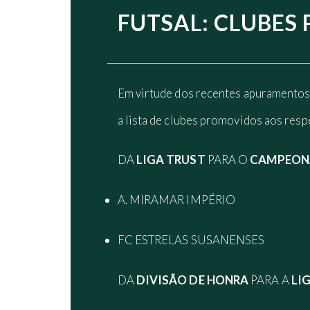
FUTSAL: CLUBES
Em virtude dos recentes apuramentos 
a lista de clubes promovidos aos resp
DA
LIGA TRUST
PARA O
CAMPEONA
A. MIRAMAR IMPÉRIO
FC ESTRELAS SUSANENSES
DA
DIVISÃO DE HONRA
PARA A
LI