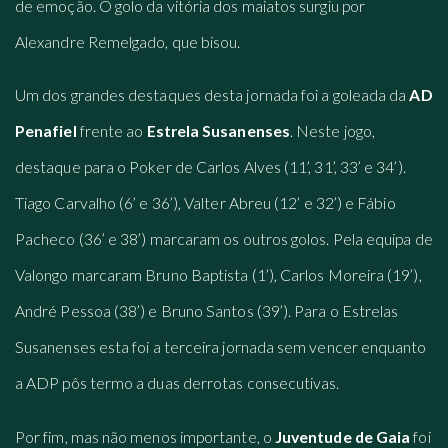
de emoção. O golo da vitória dos maiatos surgiu por
Alexandre Remelgado, que bisou.
Um dos grandes destaques desta jornada foi a goleada da
AD
Penafiel
frente ao
Estrela Susanenses
. Neste jogo,
destaque para o Poker de Carlos Alves (11’, 31’, 33’ e 34’).
Tiago Carvalho (6’ e 36’), Valter Abreu (12’ e 32’) e Fábio
Pacheco (36’ e 38’) marcaram os outros golos. Pela equipa de
Valongo marcaram Bruno Baptista (1’), Carlos Moreira (19’),
André Pessoa (38’) e Bruno Santos (39’). Para o Estrelas
Susanenses esta foi a terceira jornada sem vencer enquanto
a ADP pôs termo a duas derrotas consecutivas.
Por fim, mas não menos importante, o
Juventude de Gaia
foi