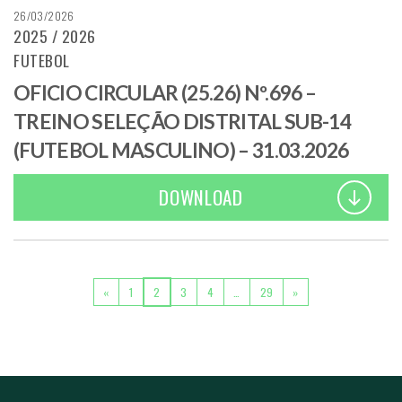
26/03/2026
2025 / 2026
FUTEBOL
OFICIO CIRCULAR (25.26) Nº.696 –
TREINO SELEÇÃO DISTRITAL SUB-14
(FUTEBOL MASCULINO) – 31.03.2026
DOWNLOAD
POSTS NAVIGATION
«
1
2
3
4
…
29
»