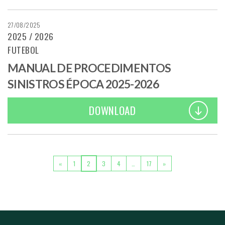
27/08/2025
2025 / 2026
FUTEBOL
MANUAL DE PROCEDIMENTOS
SINISTROS ÉPOCA 2025-2026
DOWNLOAD
POSTS NAVIGATION
«
1
2
3
4
…
17
»