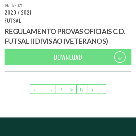
19/01/2021
2020 / 2021
FUTSAL
REGULAMENTO PROVAS OFICIAIS C.D.
FUTSAL II DIVISÃO (VETERANOS)
DOWNLOAD
POSTS NAVIGATION
«
1
…
14
15
16
17
»